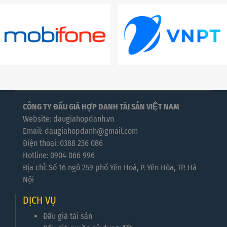
CÔNG TY ĐẤU GIÁ HỢP DANH TÀI SẢN VIỆT NAM
Website: daugiahopdanh.vn
Email: daugiahopdanh@gmail.com
Điện thoại: 0388 236 086
Hotline: 0904 066 996
Địa chỉ: Số 16 ngõ 259 phố Yên Hoà, P. Yên Hòa, TP. Hà
Nội
DỊCH VỤ
Đấu giá tài sản