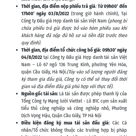
Thời gian, địa điểm nộp phiếu trả giá
:
Từ 09h00’ đến
17h00’ ngày 03/8/2022
(trong giờ hành chính), Tại
Công ty Đấu giá Hợp danh tài sản Việt Nam
(phong bì
chứa phiếu trả giá được bỏ vào hòm phiếu sau khi
khách hàng đã nộp đủ hồ sơ và tiền đặt trước theo
quy định).
Thời gian, địa điểm tổ chức công bố giá: 09h30’ ngày
04/8/2022
tại Công ty Đấu giá Hợp danh tài sản Việt
Nam – Lô 67 ngõ 136 Trung Kính, phường Yên Hòa,
quận Cầu Giấy, Hà Nội.
(Tùy vào số lượng người đăng
ký tham gia đấu giá, Công ty có thể sẽ thay đổi thời
gian và địa điểm đấu giá phù hợp với thực tế).
Nguồn gốc tài sản:
Là tài sản được phép thanh lý của
Tổng Công ty Mạng lưới Viettel - Lô B1C cụm sản xuất
tiểu thủ công nghiệp và công nghiệp nhỏ, Phường
Dịch Vọng Hậu, Quận Cầu Giấy, TP Hà Nội
Điều kiện đăng ký mua tài sản đấu giá:
Các Cá
nhân/Tổ chức không thuộc các trường hợp bị pháp