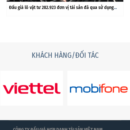
Thông Báo Đấu Giá Lô vật tư 5.379.486m cáp quang đã
qua sử dụng (thu hồi) không có nhu cầu sử dụn
KHÁCH HÀNG/ĐỐI TÁC
CÔNG TY ĐẤU GIÁ HỢP DANH TÀI SẢN VIỆT NAM