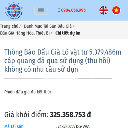
Toggle navigation
0904.066.996
Trang chủ
Danh Mục Tài Sản Đấu Giá
/
/
Đấu Giá Hàng Hóa, Thiết Bị
Chi tiết dự án
/
Thông Báo Đấu Giá Lô vật tư 5.379.486m
cáp quang đã qua sử dụng (thu hồi)
không có nhu cầu sử dụn
Phiên đấu giá đã kết thúc
Giá khởi điểm:
325.358.753 đ
Mã tài sản
:
7.18/2022/ĐG-VAA