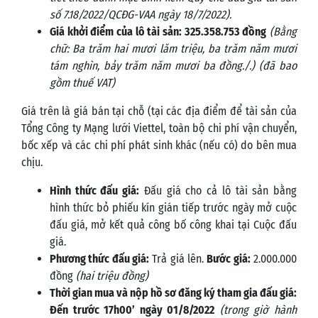
số 7.18/2022/QCĐG-VAA ngày 18/7/2022).
Giá khởi điểm của lô tài sản: 325.358.753
đồng
(Bằng
chữ:
Ba trăm hai mươi lăm triệu, ba trăm năm mươi
tám nghìn, bảy trăm năm mươi ba đồng
./.) (đã bao
gồm thuế VAT)
Giá trên là giá bán tại chỗ (tại các địa điểm để tài sản của
Tổng Công ty Mạng lưới Viettel, toàn bộ chi phí vận chuyển,
bốc xếp và các chi phí phát sinh khác (nếu có) do bên mua
chịu.
Hình thức đấu giá:
Đấu giá cho cả lô tài sản bằng
hình thức bỏ phiếu kín gián tiếp trước ngày mở cuộc
đấu giá, mở kết quả công bố công khai tại Cuộc đấu
giá.
Phương thức đấu giá:
Trả giá lên.
Bước giá:
2.000.000
đồng
(hai triệu đồng)
Thời gian mua và nộp hồ sơ đăng ký tham gia đấu giá:
Đến trước 17h00’ ngày 01/8/2022
(trong giờ hành