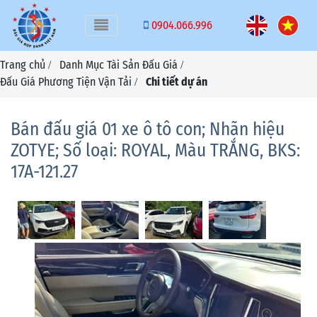
Toggle navigation
0904.066.996
Trang chủ
Danh Mục Tài Sản Đấu Giá
/
/
Đấu Giá Phương Tiện Vận Tải
Chi tiết dự án
/
Bán đấu giá 01 xe ô tô con; Nhãn hiệu
ZOTYE; Số loại: ROYAL, Màu TRẮNG, BKS:
17A-121.27