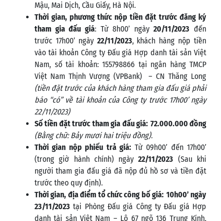
Mậu, Mai Dịch, Cầu Giấy, Hà Nội.
Thời gian, phương thức nộp tiền đặt trước đăng ký
tham gia đấu giá
: Từ 8h00’ ngày
20/11/2023
đến
trước 17h00’ ngày
22/11/2023
, khách hàng nộp tiền
vào tài khoản Công ty Đấu giá Hợp danh tài sản Việt
Nam, số tài khoản: 155798866 tại ngân hàng TMCP
Việt Nam Thịnh Vượng (VPBank) – CN Thăng Long
(tiền đặt trước của khách hàng tham gia đấu giá phải
báo “có” về tài khoản của Công ty trước 17h00’ ngày
22/11/2023
)
Số tiền đặt trước tham gia đấu giá:
72.0
00.000 đồng
(Bằng
chữ: Bảy mươi hai triệu
đồng
).
Thời gian nộp phiếu trả giá:
Từ 09h00’ đến 17h00’
(trong giờ hành chính) ngày
22/11/2023
(Sau khi
người tham gia đấu giá đã nộp đủ hồ sơ và tiền đặt
trước theo quy định).
Thời gian, địa điểm tổ chức công bố giá:
10h0
0’ ngày
23/11/2023
tại Phòng Đấu giá Công ty Đấu giá Hợp
danh tài sản Việt Nam – Lô 67 ngõ 136 Trung Kính,