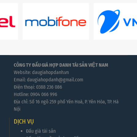
CÔNG TY ĐẤU GIÁ HỢP DANH TÀI SẢN VIỆT NAM
Website: daugiahopdanh.vn
Email: daugiahopdanh@gmail.com
Điện thoại: 0388 236 086
Hotline: 0904 066 996
Địa chỉ: Số 16 ngõ 259 phố Yên Hoà, P. Yên Hòa, TP. Hà
Nội
DỊCH VỤ
Đấu giá tài sản