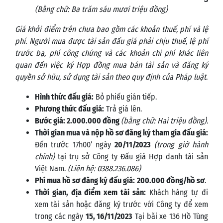
(Bằng chữ:
Ba trăm
sáu
mươi
triệu đồng
)
Giá khởi điểm trên chưa bao gồm các khoản thuế, phí và lệ
phí. Người mua được tài sản đấu giá phải chịu thuế, lệ phí
trư­ớc bạ, phí công chứng và các khoản chi phí khác liên
quan đến việc ký Hợp đồng mua bán tài sản và đăng ký
quyền sở hữu, sử dụng tài sản theo quy định của Pháp luật
.
Hình thức đấu giá:
Bỏ phiếu gián tiếp.
Phương thức đấu giá:
Trả giá lên.
Bước giá:
2
.000.000 đồng
(bằng chữ:
Hai
triệu đồng).
Thời gian mua và nộp hồ sơ đăng ký tham gia đấu giá:
Đến trước 17h00’ ngày
20/11
/2023
(trong giờ hành
chính)
tại trụ sở Công ty Đấu giá Hợp danh tài sản
Việt Nam.
(Liên hệ: 0388.236.086)
Phí mua hồ sơ đăng ký đấu giá:
200
.000 đồng/hồ sơ
.
Thời gian, địa điểm xem tài sản:
Khách hàng tự đi
xem tài sản hoặc đăng ký trước với Công ty để xem
trong các ngày
15, 16/11
/
2023
Tại bãi xe 136 Hồ Tùng