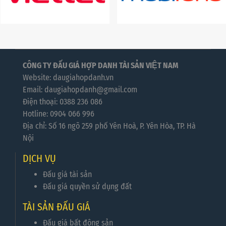
CÔNG TY ĐẤU GIÁ HỢP DANH TÀI SẢN VIỆT NAM
Website: daugiahopdanh.vn
Email: daugiahopdanh@gmail.com
Điện thoại: 0388 236 086
Hotline: 0904 066 996
Địa chỉ: Số 16 ngõ 259 phố Yên Hoà, P. Yên Hòa, TP. Hà
Nội
DỊCH VỤ
Đấu giá tài sản
Đấu giá quyền sử dụng đất
TÀI SẢN ĐẤU GIÁ
Đấu giá bất động sản