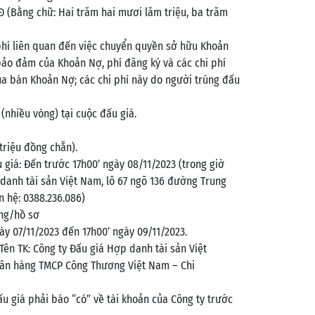
NĐ (Bằng chữ: Hai trăm hai mươi lăm triệu, ba trăm
phí liên quan đến việc chuyển quyền sở hữu Khoản
bảo đảm của Khoản Nợ, phí đăng ký và các chi phí
ua bán Khoản Nợ; các chi phí này do người trúng đấu
 (nhiều vòng) tại cuộc đấu giá.
triệu đồng chẵn).
giá: Đến trước 17h00’ ngày 08/11/2023 (trong giờ
 danh tài sản Việt Nam, lô 67 ngõ 136 đường Trung
n hệ: 0388.236.086)
ồng/hồ sơ
ày 07/11/2023 đến 17h00’ ngày 09/11/2023.
Tên TK: Công ty Đấu giá Hợp danh tài sản Việt
gân hàng TMCP Công Thương Việt Nam – Chi
u giá phải báo “có” về tài khoản của Công ty trước