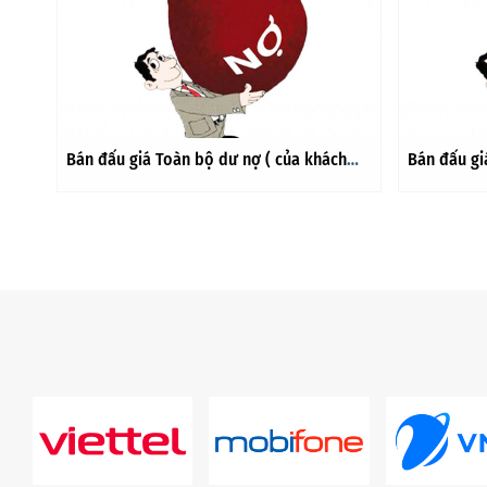
h
Bán đấu giá Toàn bộ dư nợ ( của khách
Bán đấu gi
ây
hàng Nguyễn Văn Long tại Chi nhánh Tây
hàng Nguyễ
 thẻ
Hà Nội phát sinh từ Hợp đồng sử dụng thẻ
Hà Nội phá
tín dụng quốc tế Creminum ngày
tín dụng q
28/7/2010. Tổng dư nợ tính đến ngày
28/7/2010.
11/10/2023 là: 278.158.465 đồng
11/10/2023