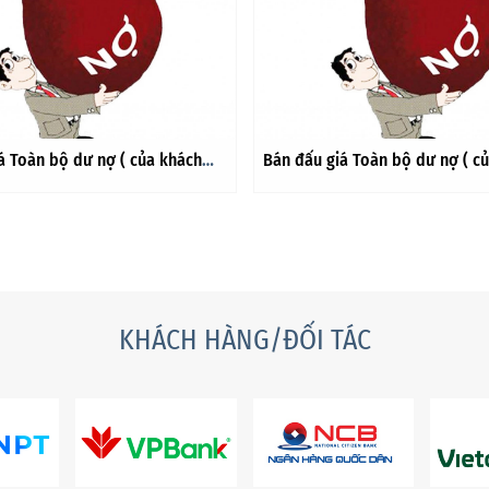
á Toàn bộ dư nợ ( của khách
Bán đấu giá Toàn bộ dư nợ ( c
n Văn Long tại Chi nhánh Tây
hàng Nguyễn Văn Long tại Chi 
t sinh từ Hợp đồng sử dụng thẻ
Hà Nội phát sinh từ Hợp đồng 
uốc tế Creminum ngày
tín dụng quốc tế Creminum ngà
 Tổng dư nợ tính đến ngày
28/7/2010. Tổng dư nợ tính đế
 là: 278.158.465 đồng
11/10/2023 là: 278.158.465 đồn
KHÁCH HÀNG/ĐỐI TÁC