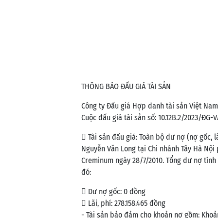
THÔNG BÁO ĐẤU GIÁ TÀI SẢN
Công ty Đấu giá Hợp danh tài sản Việt Nam
Cuộc đấu giá tài sản số: 10.12B.2/2023/ĐG-
 Tài sản đấu giá: Toàn bộ dư nợ (nợ gốc, l
Nguyễn Văn Long tại Chi nhánh Tây Hà Nội 
Creminum ngày 28/7/2010. Tổng dư nợ tính đ
đó:
 Dư nợ gốc: 0 đồng
 Lãi, phí: 278.158.465 đồng
- Tài sản bảo đảm cho khoản nợ gồm: Khoả