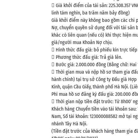
 Giá khởi điểm của tài sản: 225.308.357 V
linh tám nghìn, ba trăm năm bảy đồng)
Giá khởi điểm này không bao gồm các chi 
Nợ, chuyển quyền sử dụng đối với tài sản 
khác có liên quan (nếu có) khi thực hiện m
giá/người mua Khoản Nợ chịu.
 Hình thức đấu giá: bỏ phiếu kín trực tiếp
 Phương thức đấu giá: Trả giá lên.
 Bước giá: 2.000.000 đồng (Bằng chữ: Hai 
 Thời gian mua và nộp hồ sơ tham gia đấu 
hành chính) tại trụ sở Công ty Đấu giá Hợp
Kính, quận Cầu Giấy, thành phố Hà Nội. (Liê
Phí mua hồ sơ đăng ký đấu giá: 200.000 đ
 Thời gian nộp tiền đặt trước: Từ 8h00’ ng
Khách hàng Chuyển tiền vào tài khoản sau: 
Nam, Số tài khoản: 123000088582 mở tại n
nhánh Tây Hà Nội.
(Tiền đặt trước của khách hàng tham gia đấ