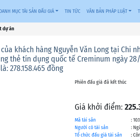
DANH MỤC TÀI SẢN ĐẤU GIÁ
TIN TỨC
VĂN BẢN PHÁP LUẬT
ết dự án
 của khách hàng Nguyễn Văn Long tại Chi n
ng thẻ tín dụng quốc tế Creminum ngày 28/
là: 278.158.465 đồng
Phiên đấu giá đã kết thúc
Giá khởi điểm:
225.
Mã tài sản
:
10.
Người có tài sản
:
Ngâ
Tổ chức đấu giá tài sản
:
Côn