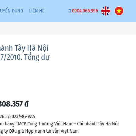
TUYỂN DỤNG
LIÊN HỆ
0904.066.996
hánh Tây Hà Nội
7/2010. Tổng dư
308.357 đ
12B.2/2023/ĐG-VAA
n hàng TMCP Công Thương Việt Nam – Chi nhánh Tây Hà Nội
g ty Đấu giá Hợp danh tài sản Việt Nam